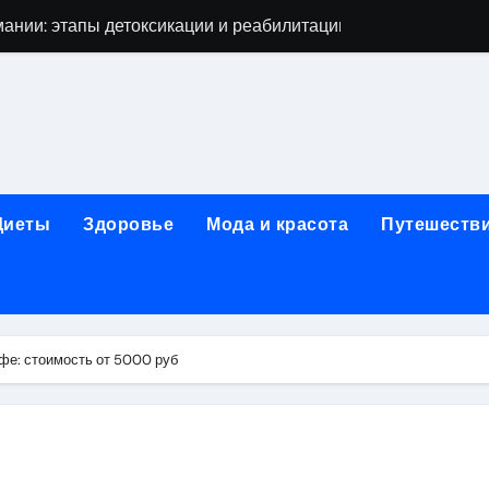
ании: этапы детоксикации и реабилитации
огическая клиника «МИРА» в Уфе
ижнем Новгороде: как выбрать надёжного помощника в труд
 женщин после 40 лет в 2026 году
чная помощь при первичном обращении к наркологу
Диеты
Здоровье
Мода и красота
Путешеств
едицинской лицензией: проверка зрения и отзывы пациент
гольной зависимости
жденных: как собрать выгодный ассортимент
фе: стоимость от 5000 руб
икюра, педикюра и наращивания ресниц
ной терапии при похмельном синдроме