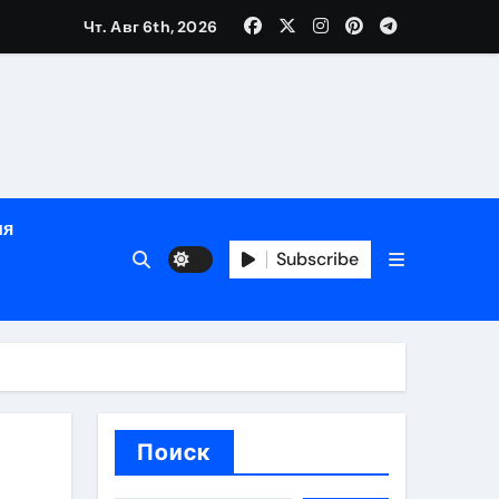
Чт. Авг 6th, 2026
ный час
ия
ов
Subscribe
Поиск