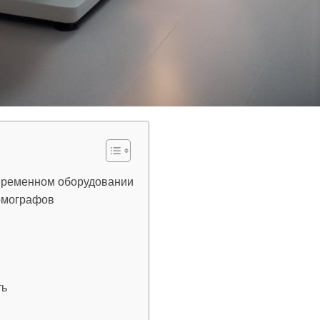
временном оборудовании
омографов
ть