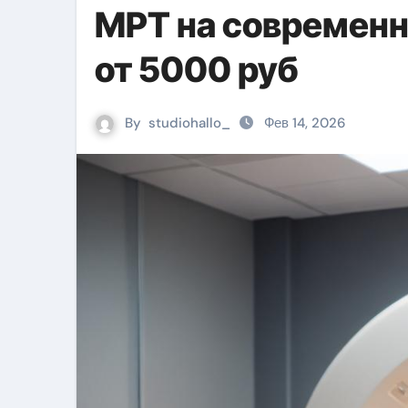
МРТ на современн
от 5000 руб
By
studiohallo_
Фев 14, 2026