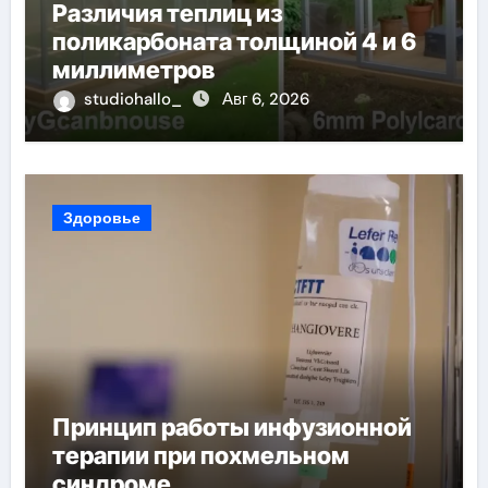
Различия теплиц из
поликарбоната толщиной 4 и 6
миллиметров
studiohallo_
Авг 6, 2026
Здоровье
Принцип работы инфузионной
терапии при похмельном
синдроме